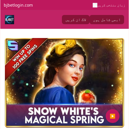
bjbetlogin.com
زبان منتخب کریں
ابھی شامل ہوں
لاگ ان کریں
▶