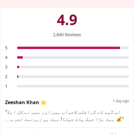
4.9
2,840 Reviews
5
4
3
2
1
1 day ago
Zeeshan Khan 🌟
“اس گیم کے گرافکس لاجواب ہیں اور میں نے کل ایک
بہت بڑا جیک پاٹ جیتا! بہت ہی زبردست تجربہ۔ 💰”