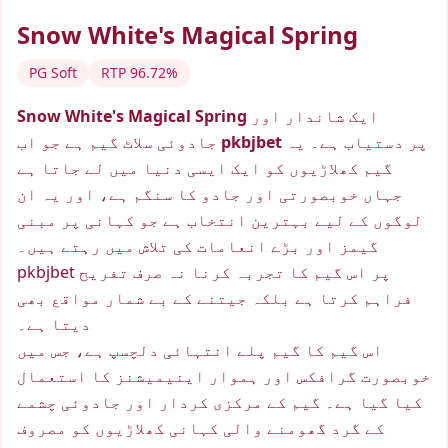
Snow White's Magical Spring
PG Soft
RTP 96.72%
ایک شاندار اور
Snow White's Magical Spring
پر دستیاب ہے۔ یہ
pkbjbet
جادوئی سلاٹ گیم ہے جو اب
گیم کھلاڑیوں کو ایک ایسی دنیا میں لے جاتا ہے
جہاں خوبصورتی اور جادو کا سنگم ہے، اور یہ ان
لوگوں کے لیے بہترین انتخاب ہے جو کہانی پر مبنی
گیمز اور بڑے انعامات کی تلاش میں رہتے ہیں۔
pkbjbet پر اس گیم کا تجربہ کرنا نہ صرف تفریح
فراہم کرتا ہے بلکہ جیتنے کے بے شمار مواقع بھی
دیتا ہے۔
اس گیم کا گیم پلے انتہائی دلچسپ ہے، جس میں
خوبصورت گرافکس اور ہموار اینیمیشنز کا استعمال
کیا گیا ہے۔ گیم کے مرکزی کردار اور جادوئی چشمے
کے گرد گھومنے والی کہانی کھلاڑیوں کو مصروف