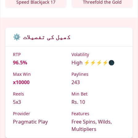
Speed Blackjack 17
Threefold the Gold
کھیل کی تفصیلات
⚙️
RTP
Volatility
96.5%
High ⚡⚡⚡⚡🌑
Max Win
Paylines
x10000
243
Reels
Min Bet
5x3
Rs. 10
Provider
Features
Pragmatic Play
Free Spins, Wilds,
Multipliers