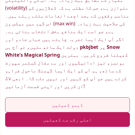
(volatility) متوازن ہے، جس کا مطلب ہے کہ کھلاڑیوں کو
مناسب وقفوں کے بعد اچھے انعامات ملتے رہتے ہیں۔
اس گیم میں میکس ون (max win) کی صلاحیت بہت زیادہ
ہے، جو اسے ایک منافع بخش انتخاب بناتی ہے۔
اگر آپ ایک ایسا تجربہ چاہتے ہیں جہاں جادو اور
Snow
پر
pkbjbet
دولت ایک ساتھ ملیں، تو آج ہی
کھیلنا شروع کریں۔ بہترین
White's Magical Spring
بونسز، تیز ادائیگیوں اور بے مثال کسٹمر سپورٹ
کے ساتھ، ہم آپ کو ایک ایسا گیمنگ ماحول فراہم
کرتے ہیں جو آپ کو کہیں اور نہیں ملے گا۔ ابھی لاگ
ان کریں اور اپنی قسمت آزمائیں!
ڈیمو کھیلیں
اصلی رقم سے کھیلیں