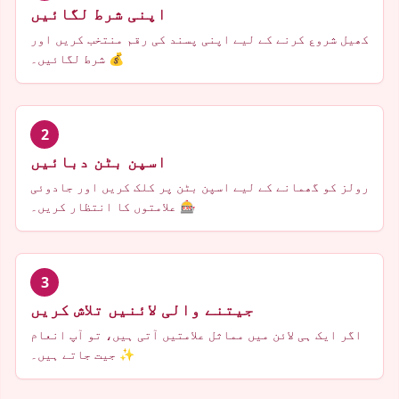
اپنی شرط لگائیں
کھیل شروع کرنے کے لیے اپنی پسند کی رقم منتخب کریں اور
شرط لگائیں۔ 💰
2
اسپن بٹن دبائیں
رولز کو گھمانے کے لیے اسپن بٹن پر کلک کریں اور جادوئی
علامتوں کا انتظار کریں۔ 🎰
3
جیتنے والی لائنیں تلاش کریں
اگر ایک ہی لائن میں مماثل علامتیں آتی ہیں، تو آپ انعام
جیت جاتے ہیں۔ ✨