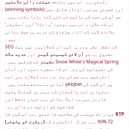
رکھتی ہے۔ اس میں مختلف
جیتنے والی علامتیں
(winning symbols) اور خصوصی بونس راؤنڈز شامل ہیں
جو آپ کی جیت کی مالیت کو کئی گنا بڑھا سکتے ہیں۔
اس کے علاوہ، اس میں موجود 'وائلڈ' اور 'اسکیٹر'
علامات گیم کے اتار چڑھاؤ کو مزید پرجوش بناتی
ہیں۔
SEO کے نقطہ نظر سے، یہ گیم ان کھلاڑیوں میں بہت
مقبول ہے جو
آن لائن کیسینو گیمز
اور
جدید سلاٹ
مشینز
کے شوقین ہیں۔ Snow White's Magical Spring
کی مقبولیت کی وجہ اس کا منفرد تھیم اور آسان
انٹرفیس ہے، جس کی وجہ سے نئے کھلاڑی بھی اسے
آسانی سے سمجھ سکتے ہیں۔ pkbjbet پر اس گیم کی
دستیابی اسے پاکستان کے بہترین گیمنگ پلیٹ
فارمز میں سے ایک بناتی ہے، جہاں تحفظ اور
شفافیت کو اولیت دی جاتی ہے۔
RTP
جہاں تک جیتنے کی صلاحیت کا تعلق ہے، اس گیم کا
96.72% ہے، جو کہ انڈسٹری کے
(ریٹرن ٹو پلیئر)
معیار کے مطابق بہت زیادہ ہے۔ اس کی والٹیلیٹی