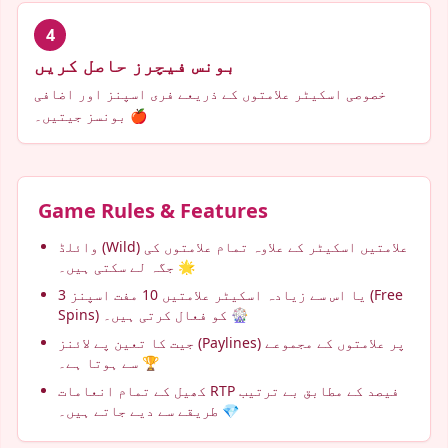
4
بونس فیچرز حاصل کریں
خصوصی اسکیٹر علامتوں کے ذریعے فری اسپنز اور اضافی
بونسز جیتیں۔ 🍎
Game Rules & Features
وائلڈ (Wild) علامتیں اسکیٹر کے علاوہ تمام علامتوں کی
جگہ لے سکتی ہیں۔ 🌟
3 یا اس سے زیادہ اسکیٹر علامتیں 10 مفت اسپنز (Free
Spins) کو فعال کرتی ہیں۔ 🎡
جیت کا تعین پے لائنز (Paylines) پر علامتوں کے مجموعے
سے ہوتا ہے۔ 🏆
کھیل کے تمام انعامات RTP فیصد کے مطابق بے ترتیب
طریقے سے دیے جاتے ہیں۔ 💎